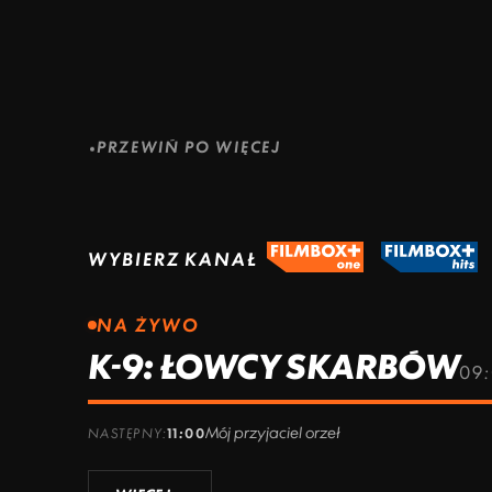
ZOBACZ WIĘCEJ
ZOBACZ WIĘCEJ
PRZEWIŃ PO WIĘCEJ
WYBIERZ KANAŁ
NA ŻYWO
K-9: ŁOWCY SKARBÓW
09:
Mój przyjaciel orzeł
NASTĘPNY:
11:00