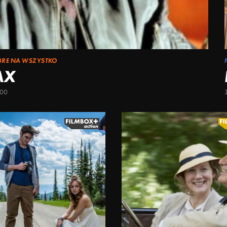
BRE NA WSZYSTKO
AX
:00