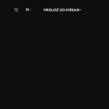
PL
PRZEJDŹ DO STREAM
olska
zechy
Węgry
AR
MKA
: NOWE
3 –