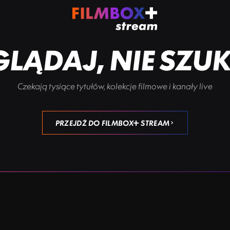
LĄDAJ, NIE SZU
Czekają tysiące tytułów, kolekcje filmowe i kanały live
PRZEJDŹ DO FILMBOX+ STREAM