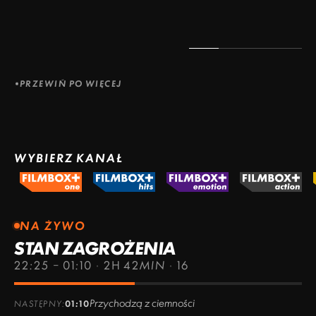
PRZEWIŃ PO WIĘCEJ
WYBIERZ KANAŁ
NA ŻYWO
STAN ZAGROŻENIA
22:25 – 01:10
·
2H 42MIN
·
16
Przychodzą z ciemności
NASTĘPNY:
01:10