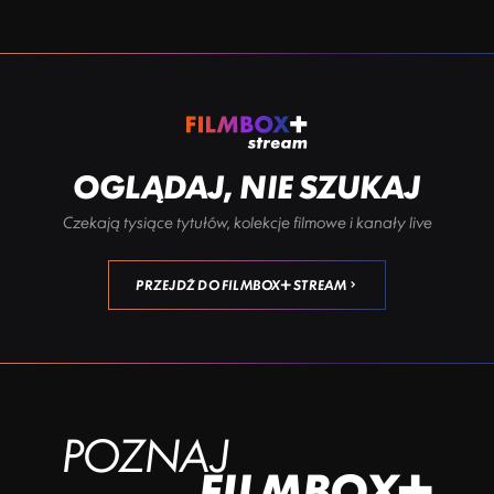
OGLĄDAJ, NIE SZUKAJ
Czekają tysiące tytułów, kolekcje filmowe i kanały live
PRZEJDŹ DO FILMBOX+ STREAM
POZNAJ
FILMBOX+