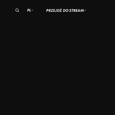
PL
PRZEJDŹ DO STREAM
olska
zechy
Węgry
EWSKIE
SĄSIADA
STEINA
EĆ