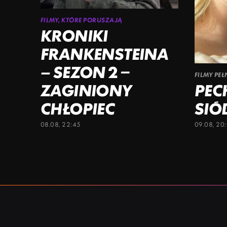
FILMY, KTÓRE PORUSZAJĄ
KRONIKI
FRANKENSTEINA
– SEZON 2 –
FILMY PE
ZAGINIONY
PE
CHŁOPIEC
SIÓ
08.08, 22:45
09.08, 20