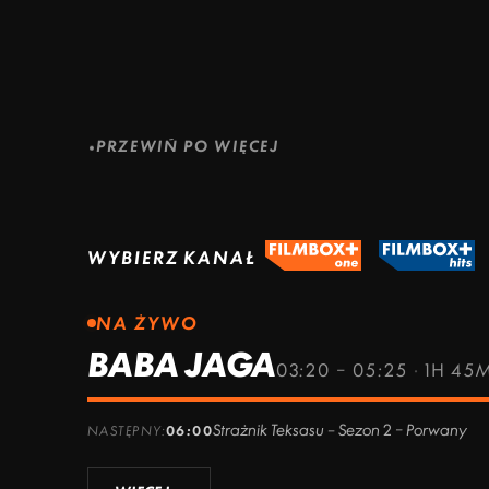
ZOBACZ WIĘCEJ
ZOBACZ WIĘCEJ
ZOBACZ WIĘCEJ
PRZEWIŃ PO WIĘCEJ
WYBIERZ KANAŁ
NA ŻYWO
BABA JAGA
03:20 – 05:25
·
1H 45
Strażnik Teksasu – Sezon 2 – Porwany
NASTĘPNY:
06:00