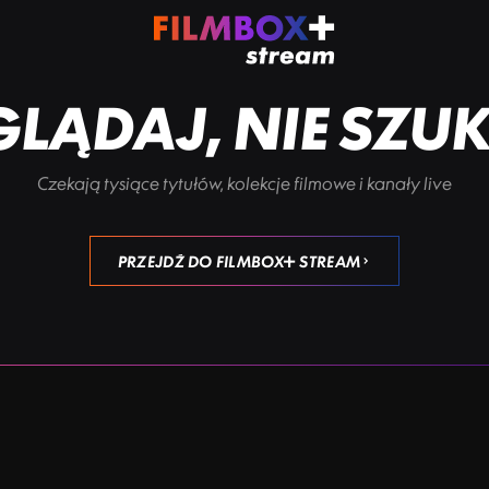
LĄDAJ, NIE SZU
Czekają tysiące tytułów, kolekcje filmowe i kanały live
PRZEJDŹ DO FILMBOX+ STREAM