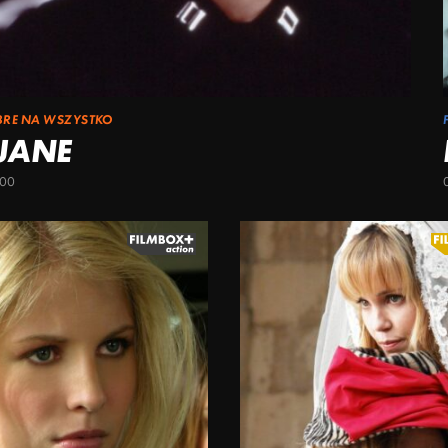
BRE NA WSZYSTKO
 JANE
:00