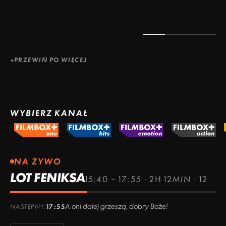
PRZEWIŃ PO WIĘCEJ
WYBIERZ KANAŁ
NA ŻYWO
LOT FENIKSA
15:40 – 17:55
·
2H 12MIN
·
12
A oni dalej grzeszą, dobry Boże!
NASTĘPNY:
17:55