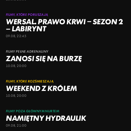
FILMY, KTÓRE PORUSZAJĄ
WERSAL. PRAWO KRWI – SEZON 2
– LABIRYNT
09.08, 22:45
FILMY PEŁNE ADRENALINY
ZANOSI SIĘ NA BURZĘ
10.08, 20:00
FILMY, KTÓRE ROZŚMIESZAJĄ
WEEKEND Z KRÓLEM
10.08, 20:00
FILMY POZA GŁÓWNYM NURTEM
NAMIĘTNY HYDRAULIK
09.08, 21:00