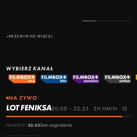
PRZEWIŃ PO WIĘCEJ
WYBIERZ KANAŁ
NA ŻYWO
LOT FENIKSA
20:00 – 22:25
·
2H 11MIN
·
12
Stan zagrożenia
NASTĘPNY:
22:25