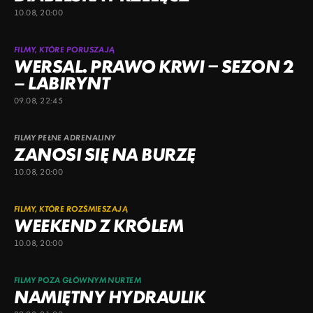
10.08, 20:00
FILMY, KTÓRE PORUSZAJĄ
WERSAL. PRAWO KRWI – SEZON 2
– LABIRYNT
09.08, 22:45
FILMY PEŁNE ADRENALINY
ZANOSI SIĘ NA BURZĘ
10.08, 20:00
FILMY, KTÓRE ROZŚMIESZAJĄ
WEEKEND Z KRÓLEM
10.08, 20:00
FILMY POZA GŁÓWNYM NURTEM
NAMIĘTNY HYDRAULIK