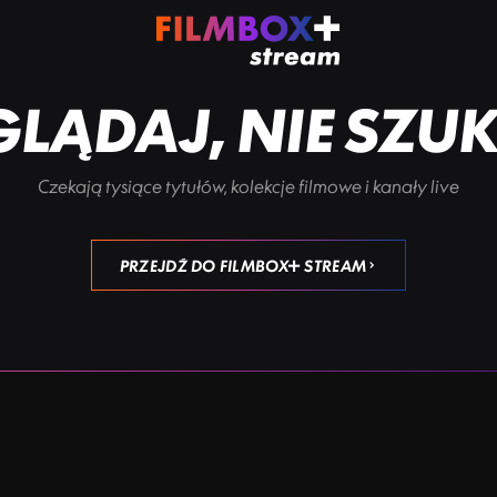
LĄDAJ, NIE SZU
Czekają tysiące tytułów, kolekcje filmowe i kanały live
PRZEJDŹ DO FILMBOX+ STREAM