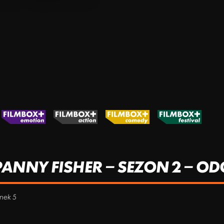
NNY FISHER – SEZON 2 – ODC
inek 5