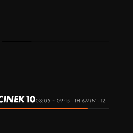
INEK 10
08:05 – 09:15
·
1H 6MIN
·
12