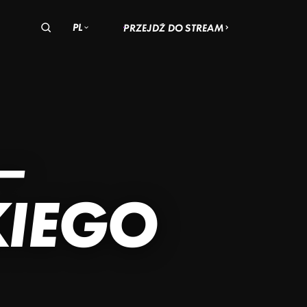
PL
PRZEJDŹ DO STREAM
olska
zechy
Węgry
OHIO
AN
–
ADACH
SKI
KIEGO