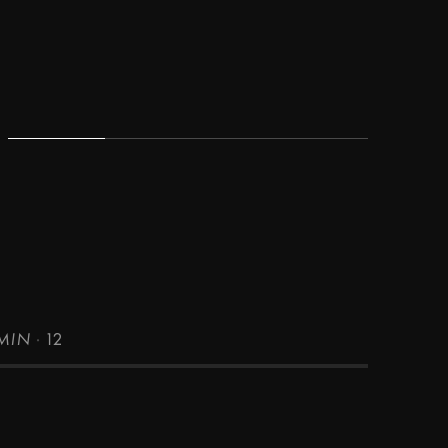
2MIN
·
12