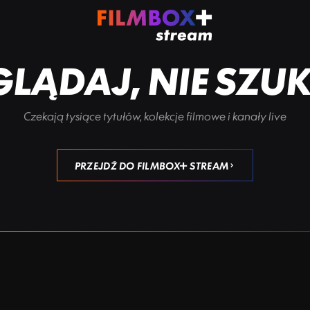
LĄDAJ, NIE SZU
Czekają tysiące tytułów, kolekcje filmowe i kanały live
PRZEJDŹ DO FILMBOX+ STREAM