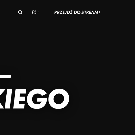
PL
PRZEJDŹ DO STREAM
olska
zechy
Węgry
OHIO
AN
–
ADACH
SKI
KIEGO