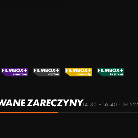
ERWANE ZARECZYNY
14:30 – 16:40
·
1H 5