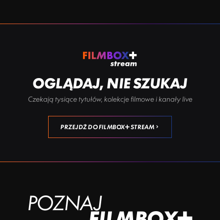
OGLĄDAJ, NIE SZUKAJ
Czekają tysiące tytułów, kolekcje filmowe i kanały live
PRZEJDŹ DO FILMBOX+ STREAM
POZNAJ
FILMBOX+