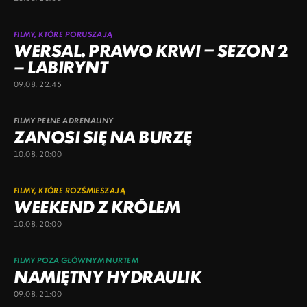
FILMY, KTÓRE PORUSZAJĄ
WERSAL. PRAWO KRWI – SEZON 2
– LABIRYNT
09.08, 22:45
FILMY PEŁNE ADRENALINY
ZANOSI SIĘ NA BURZĘ
10.08, 20:00
FILMY, KTÓRE ROZŚMIESZAJĄ
WEEKEND Z KRÓLEM
10.08, 20:00
FILMY POZA GŁÓWNYM NURTEM
NAMIĘTNY HYDRAULIK
09.08, 21:00