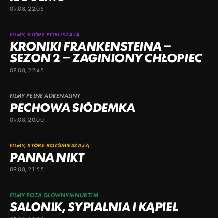
09.08, 22:05
FILMY, KTÓRE PORUSZAJĄ
KRONIKI FRANKENSTEINA –
SEZON 2 – ZAGINIONY CHŁOPIEC
08.08, 22:45
FILMY PEŁNE ADRENALINY
PECHOWA SIÓDEMKA
09.08, 20:00
FILMY, KTÓRE ROZŚMIESZAJĄ
PANNA NIKT
09.08, 21:55
FILMY POZA GŁÓWNYM NURTEM
SALONIK, SYPIALNIA I KĄPIEL