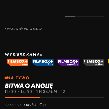
PRZEWIŃ PO WIĘCEJ
WYBIERZ KANAŁ
NA ŻYWO
BITWA O ANGLIĘ
12:00 – 14:50
·
2H 34MIN
·
12
RoboCop
NASTĘPNY:
14:50