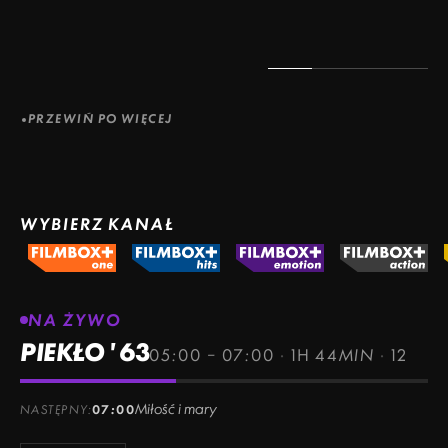
PRZEWIŃ PO WIĘCEJ
WYBIERZ KANAŁ
NA ŻYWO
PIEKŁO '63
05:00 – 07:00
·
1H 44MIN
·
12
Miłość i mary
NASTĘPNY:
07:00