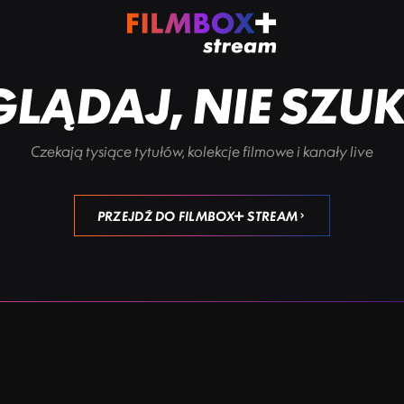
LĄDAJ, NIE SZU
Czekają tysiące tytułów, kolekcje filmowe i kanały live
PRZEJDŹ DO FILMBOX+ STREAM