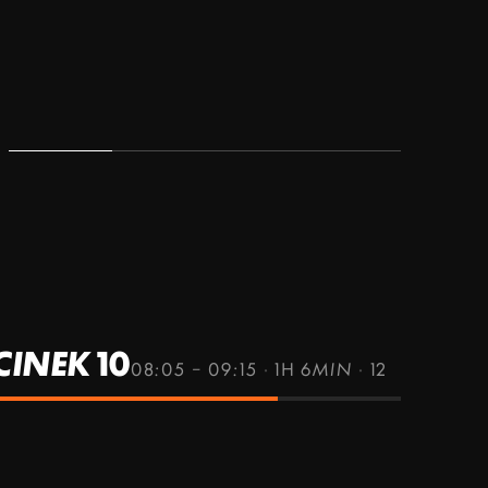
INEK 10
08:05 – 09:15
·
1H 6MIN
·
12