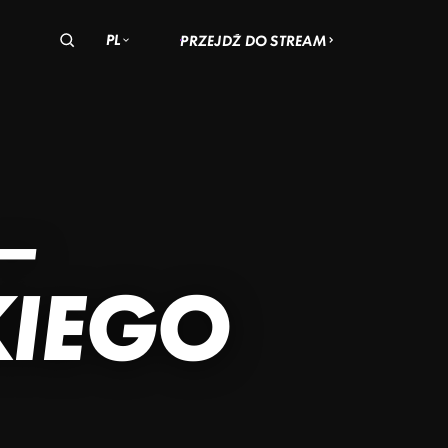
PL
PRZEJDŹ DO STREAM
olska
zechy
Węgry
OHIO
AN
–
ADACH
SKI
KIEGO