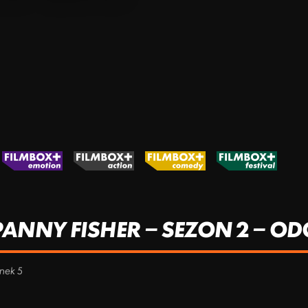
NNY FISHER – SEZON 2 – ODC
inek 5