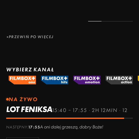
PRZEWIŃ PO WIĘCEJ
WYBIERZ KANAŁ
NA ŻYWO
LOT FENIKSA
15:40 – 17:55
·
2H 12MIN
·
12
A oni dalej grzeszą, dobry Boże!
NASTĘPNY:
17:55