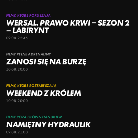
FILMY, KTÓRE PORUSZAJĄ
WERSAL. PRAWO KRWI – SEZON 2
– LABIRYNT
09.08, 22:45
FILMY PEŁNE ADRENALINY
ZANOSI SIĘ NA BURZĘ
10.08, 20:00
FILMY, KTÓRE ROZŚMIESZAJĄ
WEEKEND Z KRÓLEM
10.08, 20:00
FILMY POZA GŁÓWNYM NURTEM
NAMIĘTNY HYDRAULIK
09.08, 21:00