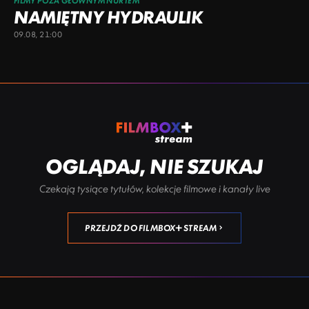
FILMY POZA GŁÓWNYM NURTEM
NAMIĘTNY HYDRAULIK
09.08, 21:00
OGLĄDAJ, NIE SZUKAJ
Czekają tysiące tytułów, kolekcje filmowe i kanały live
PRZEJDŹ DO FILMBOX+ STREAM