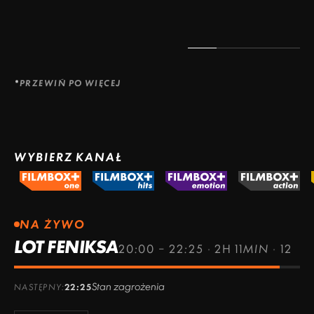
PRZEWIŃ PO WIĘCEJ
WYBIERZ KANAŁ
NA ŻYWO
LOT FENIKSA
20:00 – 22:25
·
2H 11MIN
·
12
Stan zagrożenia
NASTĘPNY:
22:25