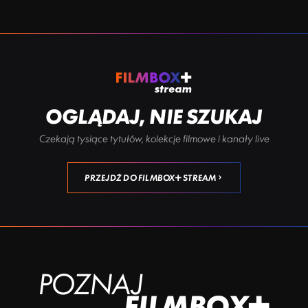
OGLĄDAJ, NIE SZUKAJ
Czekają tysiące tytułów, kolekcje filmowe i kanały live
PRZEJDŹ DO FILMBOX+ STREAM
POZNAJ
FILMBOX+