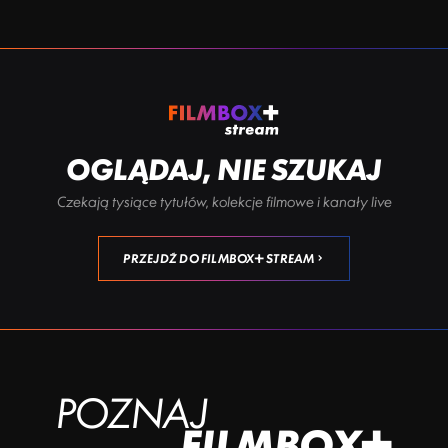
OGLĄDAJ, NIE SZUKAJ
Czekają tysiące tytułów, kolekcje filmowe i kanały live
PRZEJDŹ DO FILMBOX+ STREAM
POZNAJ
FILMBOX+