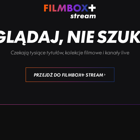
LĄDAJ, NIE SZU
Czekają tysiące tytułów, kolekcje filmowe i kanały live
PRZEJDŹ DO FILMBOX+ STREAM