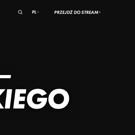
PL
PRZEJDŹ DO STREAM
olska
zechy
Węgry
OHIO
AN
–
ADACH
SKI
KIEGO