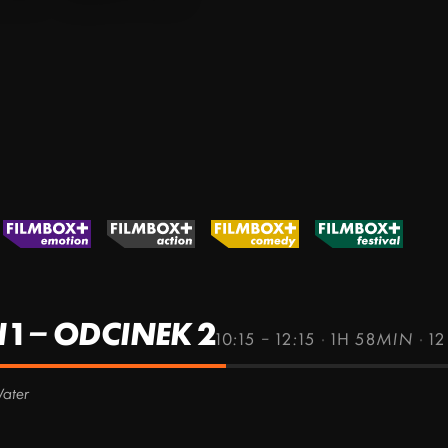
1 – ODCINEK 2
10:15 – 12:15
·
1H 58MIN
·
12
Water