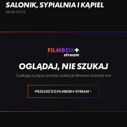
SALONIK, SYPIALNIA I KĄPIEL
08.08, 22:55
OGLĄDAJ, NIE SZUKAJ
Czekają tysiące tytułów, kolekcje filmowe i kanały live
PRZEJDŹ DO FILMBOX+ STREAM