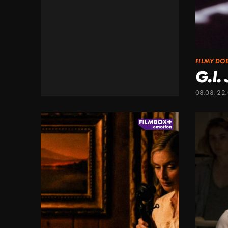
FILMY DO
G.I.
08.08, 22