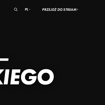
PL
PRZEJDŹ DO STREAM
olska
zechy
Węgry
OHIO
AN
–
ADACH
SKI
KIEGO