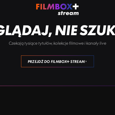
LĄDAJ, NIE SZU
Czekają tysiące tytułów, kolekcje filmowe i kanały live
PRZEJDŹ DO FILMBOX+ STREAM