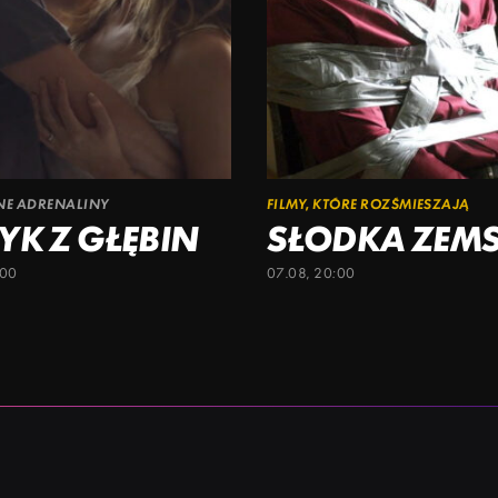
ŁNE ADRENALINY
FILMY, KTÓRE ROZŚMIESZAJĄ
YK Z GŁĘBIN
SŁODKA ZEM
:00
07.08, 20:00