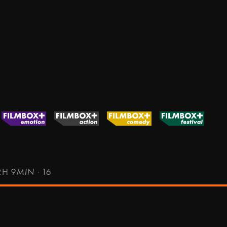
2H 9MIN
·
16