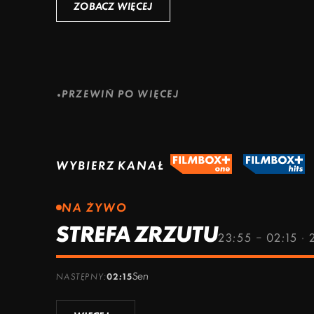
ZOBACZ WIĘCEJ
ZOBACZ WIĘCEJ
ZOBACZ WIĘCEJ
PRZEWIŃ PO WIĘCEJ
WYBIERZ KANAŁ
NA ŻYWO
STREFA ZRZUTU
23:55 – 02:15
·
Sen
NASTĘPNY:
02:15