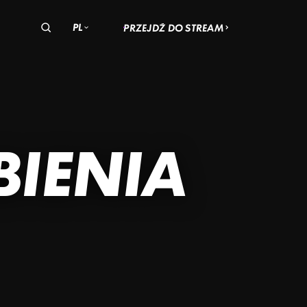
PL
PRZEJDŹ DO STREAM
olska
zechy
Węgry
OM
T
BIENIA
–
CZ
R'S