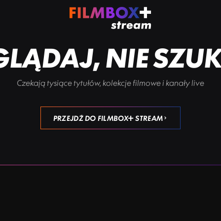
LĄDAJ, NIE SZU
Czekają tysiące tytułów, kolekcje filmowe i kanały live
PRZEJDŹ DO FILMBOX+ STREAM