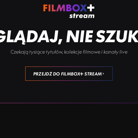
LĄDAJ, NIE SZU
Czekają tysiące tytułów, kolekcje filmowe i kanały live
PRZEJDŹ DO FILMBOX+ STREAM