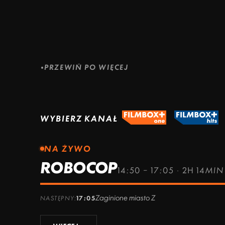
ZOBACZ WIĘCEJ
ZOBACZ WIĘCEJ
ZOBACZ WIĘCEJ
PRZEWIŃ PO WIĘCEJ
WYBIERZ KANAŁ
NA ŻYWO
ROBOCOP
14:50 – 17:05
·
2H 14MI
Zaginione miasto Z
NASTĘPNY:
17:05