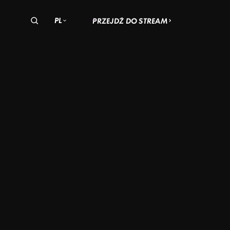
PL
PRZEJDŹ DO STREAM
olska
zechy
Węgry
EWSKIE
SĄSIADA
STEINA
EĆ