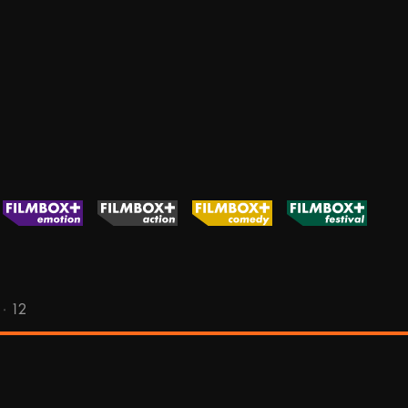
N
·
12