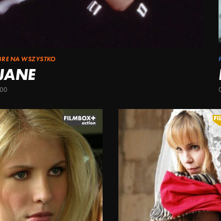
BRE NA WSZYSTKO
 JANE
:00