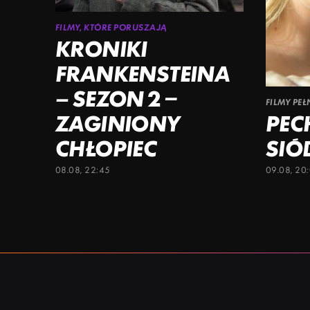
FILMY, KTÓRE PORUSZAJĄ
KRONIKI
FRANKENSTEINA
– SEZON 2 –
FILMY PE
ZAGINIONY
PE
CHŁOPIEC
SIÓ
08.08, 22:45
09.08, 20