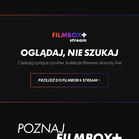
OGLĄDAJ, NIE SZUKAJ
Czekają tysiące tytułów, kolekcje filmowe i kanały live
PRZEJDŹ DO FILMBOX+ STREAM
POZNAJ
FILMBOX+