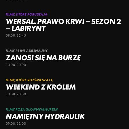
FILMY, KTÓRE PORUSZAJĄ
WERSAL. PRAWO KRWI – SEZON 2
– LABIRYNT
09.08, 22:45
FILMY PEŁNE ADRENALINY
ZANOSI SIĘ NA BURZĘ
10.08, 20:00
FILMY, KTÓRE ROZŚMIESZAJĄ
WEEKEND Z KRÓLEM
10.08, 20:00
FILMY POZA GŁÓWNYM NURTEM
NAMIĘTNY HYDRAULIK
09.08, 21:00