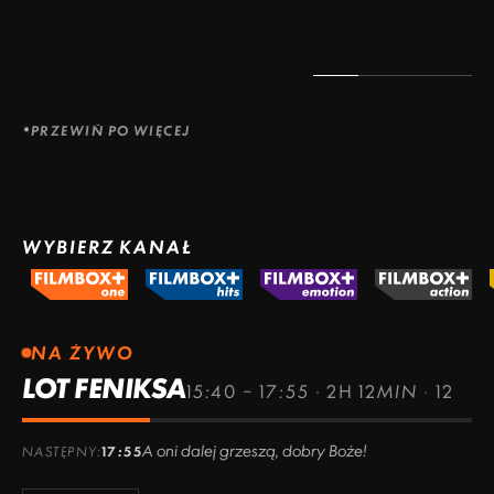
PRZEWIŃ PO WIĘCEJ
WYBIERZ KANAŁ
NA ŻYWO
LOT FENIKSA
15:40 – 17:55
·
2H 12MIN
·
12
A oni dalej grzeszą, dobry Boże!
NASTĘPNY:
17:55