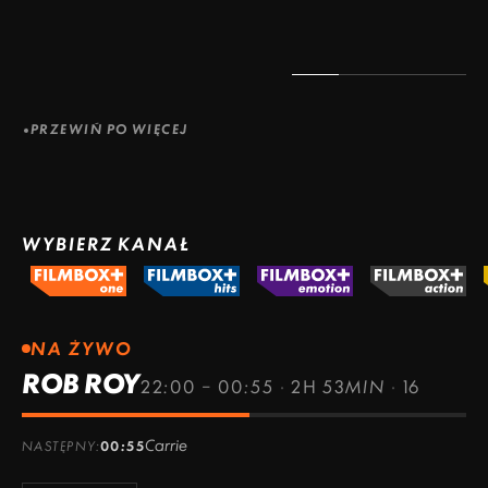
PRZEWIŃ PO WIĘCEJ
WYBIERZ KANAŁ
NA ŻYWO
ROB ROY
22:00 – 00:55
·
2H 53MIN
·
16
Carrie
NASTĘPNY:
00:55