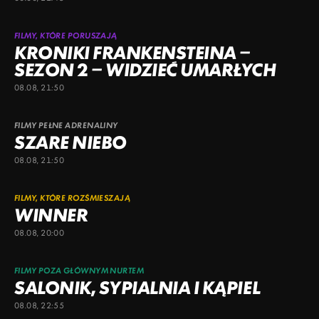
FILMY, KTÓRE PORUSZAJĄ
KRONIKI FRANKENSTEINA –
SEZON 2 – WIDZIEĆ UMARŁYCH
08.08, 21:50
FILMY PEŁNE ADRENALINY
SZARE NIEBO
08.08, 21:50
FILMY, KTÓRE ROZŚMIESZAJĄ
WINNER
08.08, 20:00
FILMY POZA GŁÓWNYM NURTEM
SALONIK, SYPIALNIA I KĄPIEL
08.08, 22:55