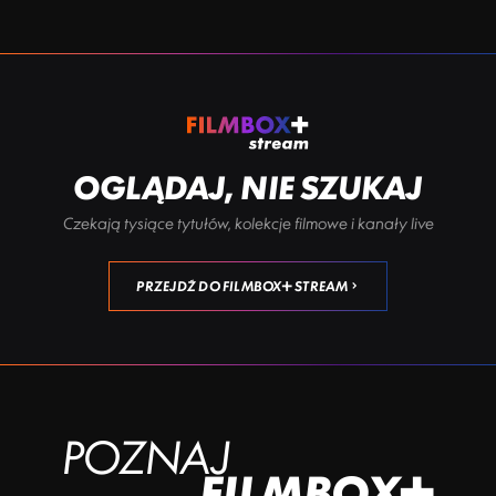
OGLĄDAJ, NIE SZUKAJ
Czekają tysiące tytułów, kolekcje filmowe i kanały live
PRZEJDŹ DO FILMBOX+ STREAM
POZNAJ
FILMBOX+