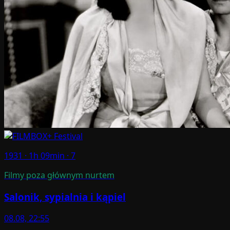
1931 · 1h 09min · 7
Filmy poza głównym nurtem
Salonik, sypialnia i kąpiel
08.08, 22:55