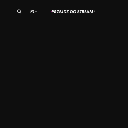
PL
PRZEJDŹ DO STREAM
olska
zechy
Węgry
WRÓG
EWSKIE
SĄSIADA