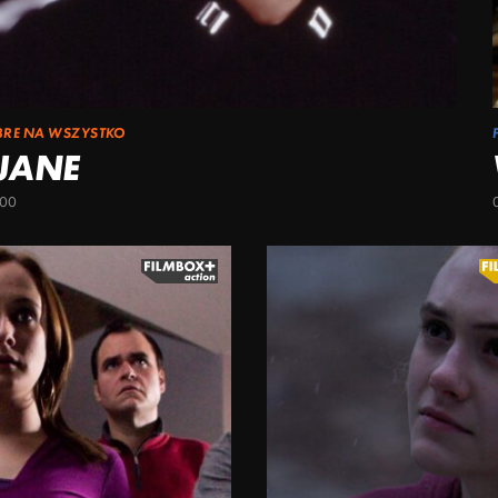
BRE NA WSZYSTKO
 JANE
:00