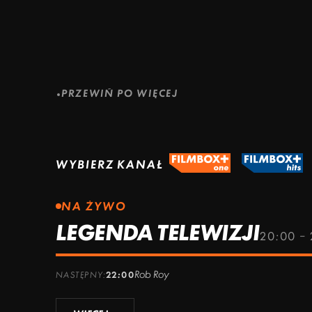
ZOBACZ WIĘCEJ
ZOBACZ WIĘCEJ
PRZEWIŃ PO WIĘCEJ
WYBIERZ KANAŁ
NA ŻYWO
LEGENDA TELEWIZJI
20:00 –
Rob Roy
NASTĘPNY:
22:00