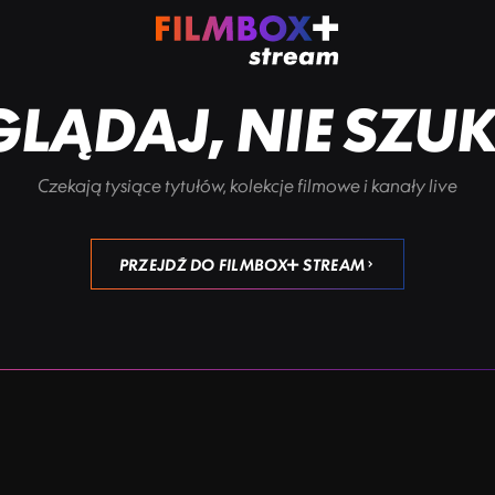
LĄDAJ, NIE SZU
Czekają tysiące tytułów, kolekcje filmowe i kanały live
PRZEJDŹ DO FILMBOX+ STREAM