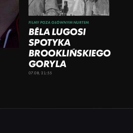
FILMY POZA GŁÓWNYM NURTEM
BÉLA LUGOSI
SPOTYKA
BROOKLIŃSKIEGO
GORYLA
07.08, 21:55