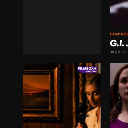
FILMY DO
G.I.
08.08, 22