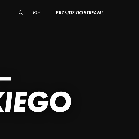
PL
PRZEJDŹ DO STREAM
olska
zechy
Węgry
OHIO
AN
–
ADACH
SKI
KIEGO