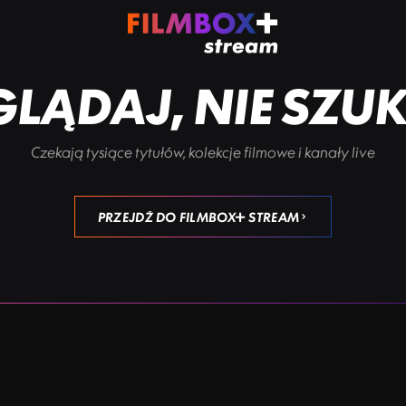
LĄDAJ, NIE SZU
Czekają tysiące tytułów, kolekcje filmowe i kanały live
PRZEJDŹ DO FILMBOX+ STREAM