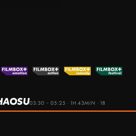
CHAOSU
03:30 – 05:25
·
1H 43MIN
·
18