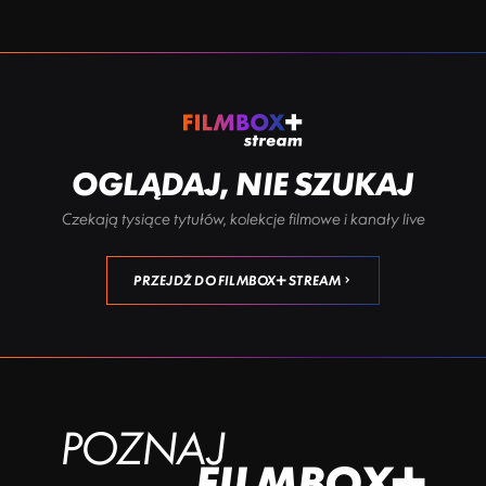
OGLĄDAJ, NIE SZUKAJ
Czekają tysiące tytułów, kolekcje filmowe i kanały live
PRZEJDŹ DO FILMBOX+ STREAM
POZNAJ
FILMBOX+