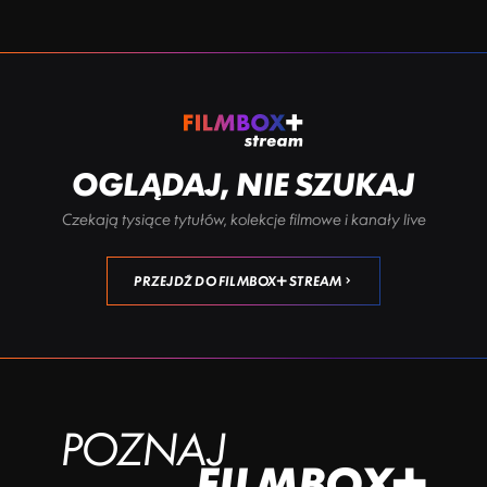
OGLĄDAJ, NIE SZUKAJ
Czekają tysiące tytułów, kolekcje filmowe i kanały live
PRZEJDŹ DO FILMBOX+ STREAM
POZNAJ
FILMBOX+