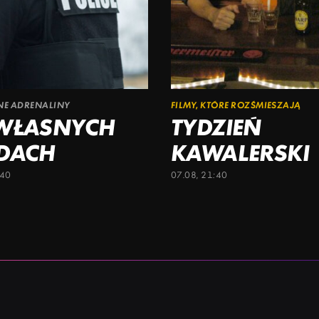
ŁNE ADRENALINY
FILMY, KTÓRE ROZŚMIESZAJĄ
WŁASNYCH
TYDZIEŃ
DACH
KAWALERSKI
:40
07.08, 21:40