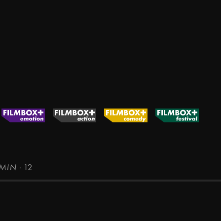
1MIN
·
12