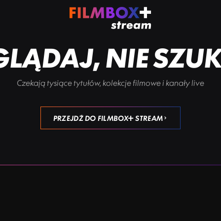
LĄDAJ, NIE SZU
Czekają tysiące tytułów, kolekcje filmowe i kanały live
PRZEJDŹ DO FILMBOX+ STREAM