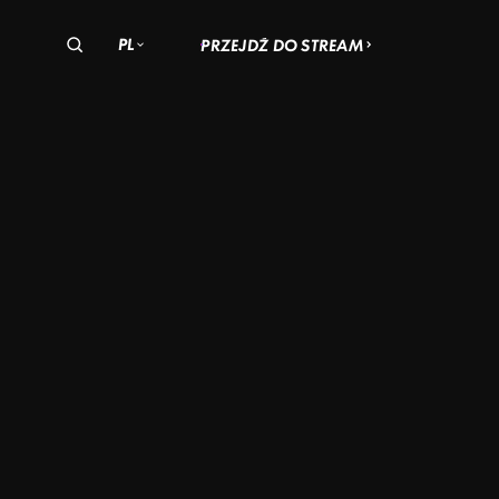
PL
PRZEJDŹ DO STREAM
olska
zechy
Węgry
ALNA
OHIO
AN
–
KIEGO