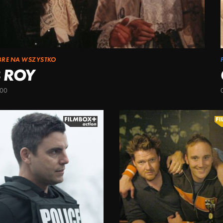
BRE NA WSZYSTKO
 ROY
:00