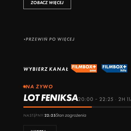
ZOBACZ WIĘCEJ
ZOBACZ WIĘCEJ
PRZEWIŃ PO WIĘCEJ
WYBIERZ KANAŁ
NA ŻYWO
LOT FENIKSA
20:00 – 22:25
·
2H 1
Stan zagrożenia
NASTĘPNY:
22:25