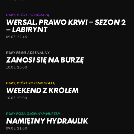
FILMY, KTÓRE PORUSZAJĄ
WERSAL. PRAWO KRWI – SEZON 2
– LABIRYNT
09.08, 22:45
FILMY PEŁNE ADRENALINY
ZANOSI SIĘ NA BURZĘ
10.08, 20:00
FILMY, KTÓRE ROZŚMIESZAJĄ
WEEKEND Z KRÓLEM
10.08, 20:00
FILMY POZA GŁÓWNYM NURTEM
NAMIĘTNY HYDRAULIK
09.08, 21:00