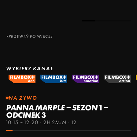
ZOBACZ WIĘCEJ
ZOBACZ WIĘCEJ
PRZEWIŃ PO WIĘCEJ
WYBIERZ KANAŁ
NA ŻYWO
PANNA MARPLE – SEZON 1 –
ODCINEK 3
10:15 – 12:20
·
2H 2MIN
·
12