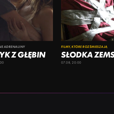
ŁNE ADRENALINY
FILMY, KTÓRE ROZŚMIESZAJĄ
YK Z GŁĘBIN
SŁODKA ZEM
:00
07.08, 20:00