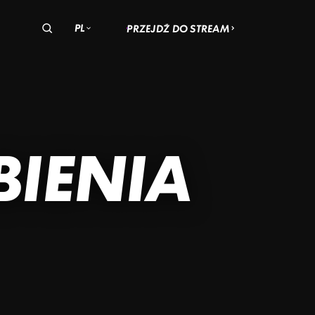
PL
PRZEJDŹ DO STREAM
olska
zechy
Węgry
OM
T
BIENIA
–
CZ
R'S