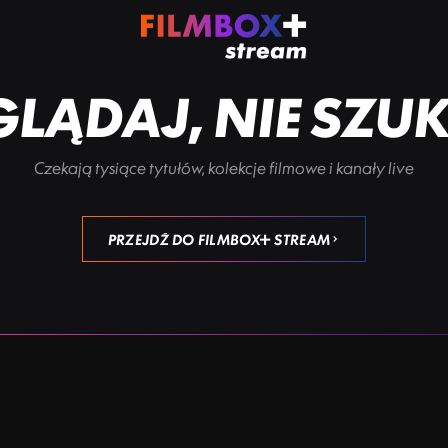
LĄDAJ, NIE SZU
Czekają tysiące tytułów, kolekcje filmowe i kanały live
PRZEJDŹ DO FILMBOX+ STREAM