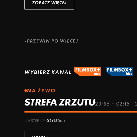
ZOBACZ WIĘCEJ
ZOBACZ WIĘCEJ
ZOBACZ WIĘCEJ
PRZEWIŃ PO WIĘCEJ
WYBIERZ KANAŁ
NA ŻYWO
STREFA ZRZUTU
23:55 – 02:15
·
Sen
NASTĘPNY:
02:15