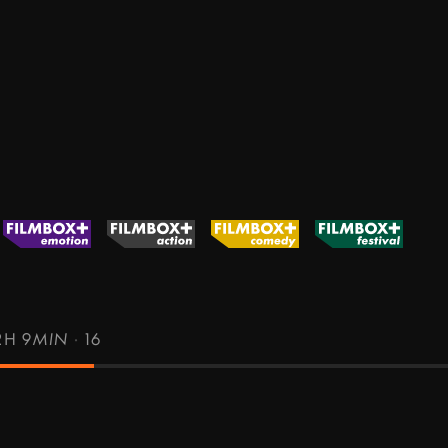
2H 9MIN
·
16