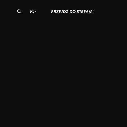
PL
PRZEJDŹ DO STREAM
olska
zechy
Węgry
EWSKIE
SĄSIADA
STEINA
EĆ