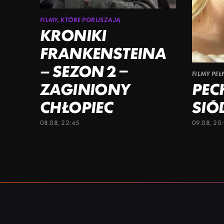
FILMY, KTÓRE PORUSZAJĄ
KRONIKI
FRANKENSTEINA
– SEZON 2 –
FILMY PE
ZAGINIONY
PE
CHŁOPIEC
SIÓ
08.08, 22:45
09.08, 20