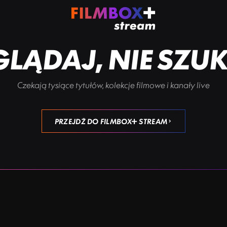
LĄDAJ, NIE SZU
Czekają tysiące tytułów, kolekcje filmowe i kanały live
PRZEJDŹ DO FILMBOX+ STREAM