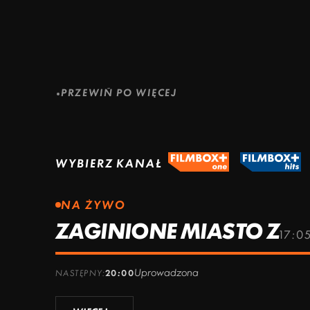
ZOBACZ WIĘCEJ
ZOBACZ WIĘCEJ
ZOBACZ WIĘCEJ
PRZEWIŃ PO WIĘCEJ
WYBIERZ KANAŁ
NA ŻYWO
ZAGINIONE MIASTO Z
17:0
Uprowadzona
NASTĘPNY:
20:00