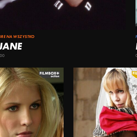
BRE NA WSZYSTKO
 JANE
:00