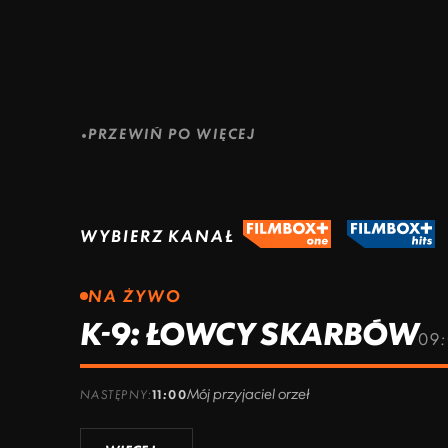
ZOBACZ WIĘCEJ
ZOBACZ WIĘCEJ
PRZEWIŃ PO WIĘCEJ
WYBIERZ KANAŁ
NA ŻYWO
K-9: ŁOWCY SKARBÓW
09:
Mój przyjaciel orzeł
NASTĘPNY:
11:00