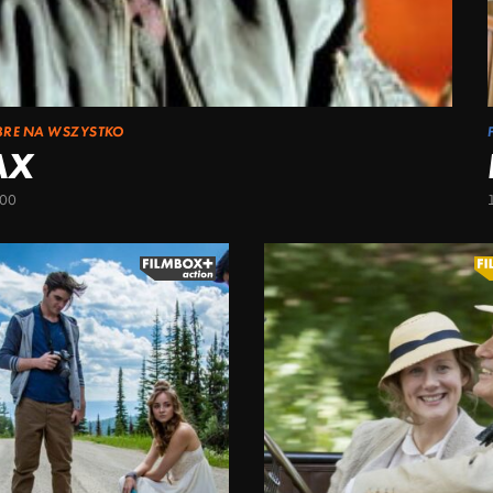
BRE NA WSZYSTKO
AX
:00