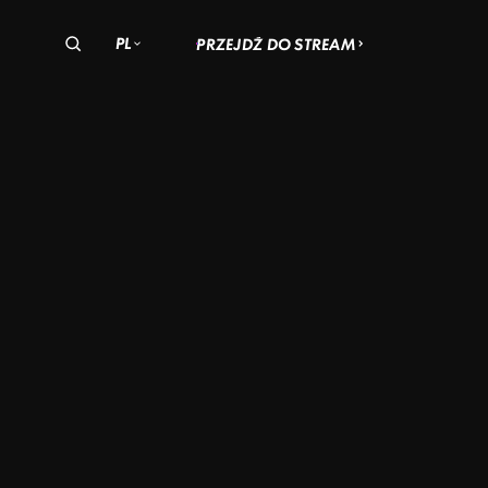
PL
PRZEJDŹ DO STREAM
olska
zechy
Węgry
AR
MKA
: NOWE
3 –