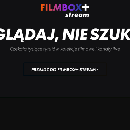
LĄDAJ, NIE SZU
Czekają tysiące tytułów, kolekcje filmowe i kanały live
PRZEJDŹ DO FILMBOX+ STREAM