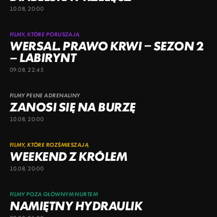
10.08, 20:00
FILMY, KTÓRE PORUSZAJĄ
WERSAL. PRAWO KRWI – SEZON 2
– LABIRYNT
09.08, 22:45
FILMY PEŁNE ADRENALINY
ZANOSI SIĘ NA BURZĘ
10.08, 20:00
FILMY, KTÓRE ROZŚMIESZAJĄ
WEEKEND Z KRÓLEM
10.08, 20:00
FILMY POZA GŁÓWNYM NURTEM
NAMIĘTNY HYDRAULIK