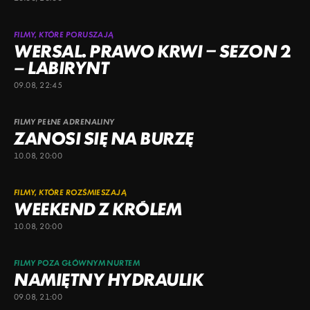
FILMY, KTÓRE PORUSZAJĄ
WERSAL. PRAWO KRWI – SEZON 2
– LABIRYNT
09.08, 22:45
FILMY PEŁNE ADRENALINY
ZANOSI SIĘ NA BURZĘ
10.08, 20:00
FILMY, KTÓRE ROZŚMIESZAJĄ
WEEKEND Z KRÓLEM
10.08, 20:00
FILMY POZA GŁÓWNYM NURTEM
NAMIĘTNY HYDRAULIK
09.08, 21:00