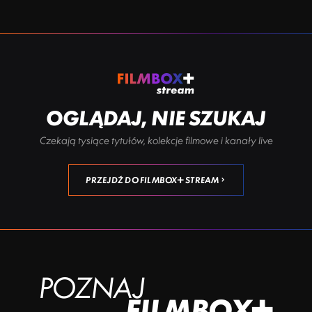
OGLĄDAJ, NIE SZUKAJ
Czekają tysiące tytułów, kolekcje filmowe i kanały live
PRZEJDŹ DO FILMBOX+ STREAM
POZNAJ
FILMBOX+