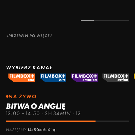
PRZEWIŃ PO WIĘCEJ
WYBIERZ KANAŁ
NA ŻYWO
BITWA O ANGLIĘ
12:00 – 14:50
·
2H 34MIN
·
12
RoboCop
NASTĘPNY:
14:50