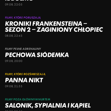
09.08, 22:05
FILMY, KTÓRE PORUSZAJĄ
KRONIKI FRANKENSTEINA –
SEZON 2 – ZAGINIONY CHŁOPIEC
08.08, 22:45
FILMY PEŁNE ADRENALINY
PECHOWA SIÓDEMKA
09.08, 20:00
FILMY, KTÓRE ROZŚMIESZAJĄ
PANNA NIKT
09.08, 21:55
FILMY POZA GŁÓWNYM NURTEM
SALONIK, SYPIALNIA I KĄPIEL