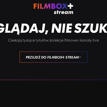
LĄDAJ, NIE SZU
Czekają tysiące tytułów, kolekcje filmowe i kanały live
PRZEJDŹ DO FILMBOX+ STREAM