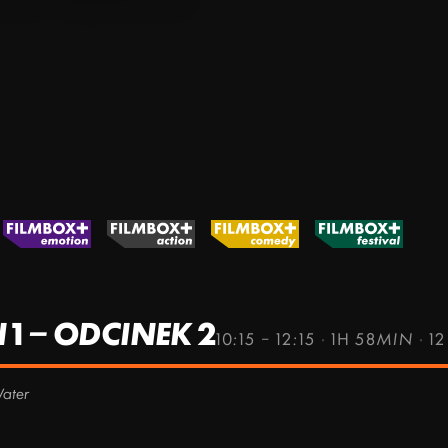
1 – ODCINEK 2
10:15 – 12:15
·
1H 58MIN
·
12
Water