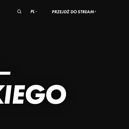
PL
PRZEJDŹ DO STREAM
olska
zechy
Węgry
OHIO
AN
–
ADACH
SKI
KIEGO