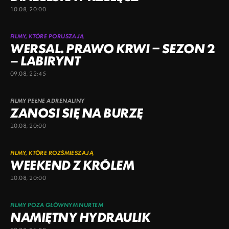
10.08, 20:00
FILMY, KTÓRE PORUSZAJĄ
WERSAL. PRAWO KRWI – SEZON 2
– LABIRYNT
09.08, 22:45
FILMY PEŁNE ADRENALINY
ZANOSI SIĘ NA BURZĘ
10.08, 20:00
FILMY, KTÓRE ROZŚMIESZAJĄ
WEEKEND Z KRÓLEM
10.08, 20:00
FILMY POZA GŁÓWNYM NURTEM
NAMIĘTNY HYDRAULIK